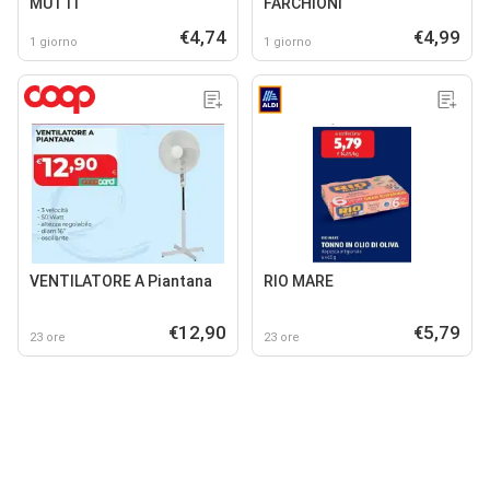
MUTTI
FARCHIONI
€4,74
€4,99
1 giorno
1 giorno
VENTILATORE A Piantana
RIO MARE
€12,90
€5,79
23 ore
23 ore