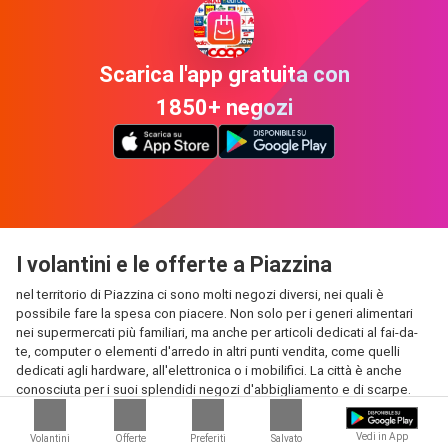
Scarica l'app gratuita con
1850+ negozi
I volantini e le offerte a Piazzina
nel territorio di Piazzina ci sono molti negozi diversi, nei quali è
possibile fare la spesa con piacere. Non solo per i generi alimentari
nei supermercati più familiari, ma anche per articoli dedicati al fai-da-
te, computer o elementi d'arredo in altri punti vendita, come quelli
dedicati agli hardware, all'elettronica o i mobilifici. La città è anche
conosciuta per i suoi splendidi negozi d'abbigliamento e di scarpe.
Per quanto riguarda moda e calzature, qui troverai sempre prodotti
all'ultima moda, e potrai trarre vantaggio da un gran numero di
Vedi in App
Volantini
Offerte
Preferiti
Salvato
promozioni e offerte pubblicati nei volantini e nelle riviste per tutto il