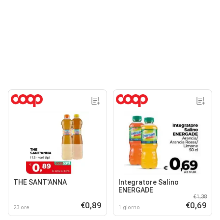
THE SANT'ANNA
Integratore Salino
ENERGADE
€1,38
€0,89
€0,69
23 ore
1 giorno