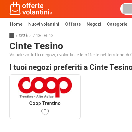
Home
Nuovi volantini
Offerte
Negozi
Categorie
Città
Cinte Tesino
Cinte Tesino
Visualizza tutti i negozi, i volantini e le offerte nel territorio di
I tuoi negozi preferiti a Cinte Tesin
Coop Trentino