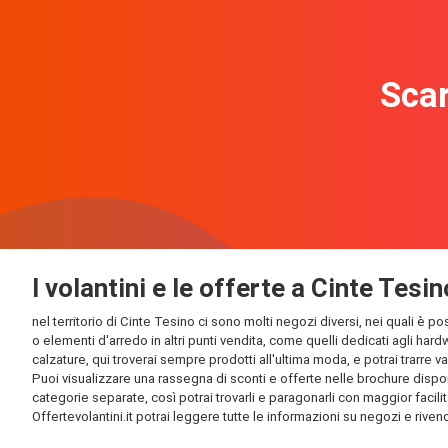
Scar
I volantini e le offerte a Cinte Tesin
nel territorio di Cinte Tesino ci sono molti negozi diversi, nei quali è p
o elementi d'arredo in altri punti vendita, come quelli dedicati agli har
calzature, qui troverai sempre prodotti all'ultima moda, e potrai trarre v
Puoi visualizzare una rassegna di sconti e offerte nelle brochure disponib
categorie separate, così potrai trovarli e paragonarli con maggior facilit
Offertevolantini.it potrai leggere tutte le informazioni su negozi e rivendi