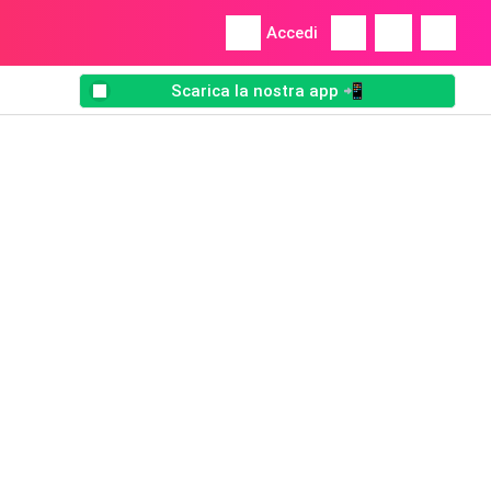
Accedi
Scarica la nostra app 📲