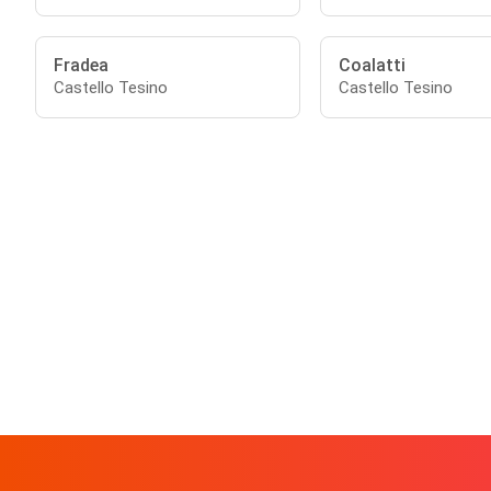
Fradea
Coalatti
Castello Tesino
Castello Tesino