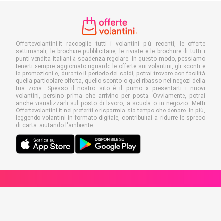
Offertevolantini.it raccoglie tutti i volantini più recenti, le offerte
settimanali, le brochure pubblicitarie, le riviste e le brochure di tutti i
punti vendita italiani a scadenza regolare. In questo modo, possiamo
tenerti sempre aggiornato riguardo le offerte sui volantini, gli sconti e
le promozioni e, durante il periodo dei saldi, potrai trovare con facilità
quella particolare offerta, quello sconto o quel ribasso nei negozi della
tua zona. Spesso il nostro sito è il primo a presentarti i nuovi
volantini, persino prima che arrivino per posta. Ovviamente, potrai
anche visualizzarli sul posto di lavoro, a scuola o in negozio. Metti
Offertevolantini.it nei preferiti e risparmia sia tempo che denaro. In più,
leggendo volantini in formato digitale, contribuirai a ridurre lo spreco
di carta, aiutando l'ambiente.