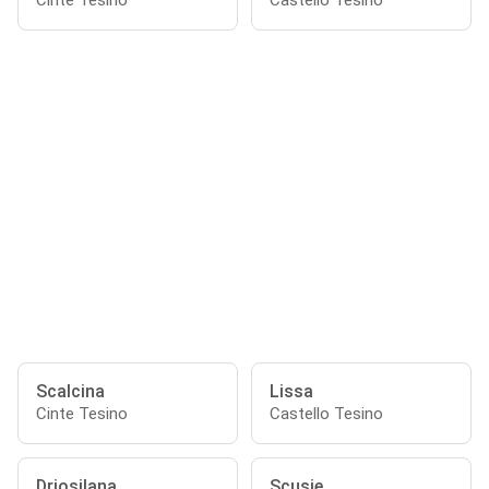
Cinte Tesino
Castello Tesino
Scalcina
Lissa
Cinte Tesino
Castello Tesino
Driosilana
Scusie