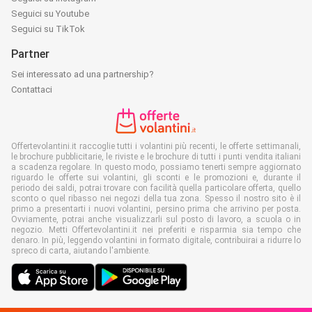
Seguici su Youtube
Seguici su TikTok
Partner
Sei interessato ad una partnership?
Contattaci
Offertevolantini.it raccoglie tutti i volantini più recenti, le offerte settimanali,
le brochure pubblicitarie, le riviste e le brochure di tutti i punti vendita italiani
a scadenza regolare. In questo modo, possiamo tenerti sempre aggiornato
riguardo le offerte sui volantini, gli sconti e le promozioni e, durante il
periodo dei saldi, potrai trovare con facilità quella particolare offerta, quello
sconto o quel ribasso nei negozi della tua zona. Spesso il nostro sito è il
primo a presentarti i nuovi volantini, persino prima che arrivino per posta.
Ovviamente, potrai anche visualizzarli sul posto di lavoro, a scuola o in
negozio. Metti Offertevolantini.it nei preferiti e risparmia sia tempo che
denaro. In più, leggendo volantini in formato digitale, contribuirai a ridurre lo
spreco di carta, aiutando l'ambiente.