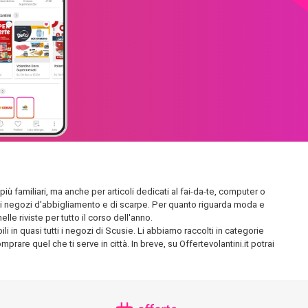
più familiari, ma anche per articoli dedicati al fai-da-te, computer o
endidi negozi d'abbigliamento e di scarpe. Per quanto riguarda moda e
le riviste per tutto il corso dell'anno.
i in quasi tutti i negozi di Scusie. Li abbiamo raccolti in categorie
prare quel che ti serve in città. In breve, su Offertevolantini.it potrai