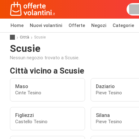
Home
Nuovi volantini
Offerte
Negozi
Categorie
Città
Scusie
Scusie
Nessun negozio trovato a Scusie.
Città vicino a Scusie
Maso
Daziario
Cinte Tesino
Pieve Tesino
Figliezzi
Silana
Castello Tesino
Pieve Tesino