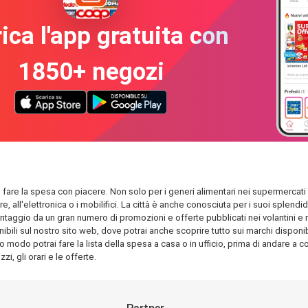
ica l'app gratuita con
1850+ negozi
le fare la spesa con piacere. Non solo per i generi alimentari nei supermercati 
are, all'elettronica o i mobilifici. La città è anche conosciuta per i suoi spl
antaggio da un gran numero di promozioni e offerte pubblicati nei volantini e nel
ili sul nostro sito web, dove potrai anche scoprire tutto sui marchi disponibil
o modo potrai fare la lista della spesa a casa o in ufficio, prima di andare a com
i, gli orari e le offerte.