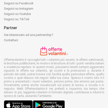
Seguici su Facebook
Seguici su Instagram
Seguici su Youtube
Seguici su TikTok
Partner
Sei interessato ad una partnership?
Contattaci
Offertevolantini.it raccoglie tutti i volantini più recenti, le offerte settimanali,
le brochure pubblicitarie, le riviste e le brochure di tutti i punti vendita italiani
a scadenza regolare. In questo modo, possiamo tenerti sempre aggiornato
riguardo le offerte sui volantini, gli sconti e le promozioni e, durante il
periodo dei saldi, potrai trovare con facilità quella particolare offerta, quello
sconto o quel ribasso nei negozi della tua zona. Spesso il nostro sito è il
primo a presentarti i nuovi volantini, persino prima che arrivino per posta.
Ovviamente, potrai anche visualizzarli sul posto di lavoro, a scuola o in
negozio. Metti Offertevolantini.it nei preferiti e risparmia sia tempo che
denaro. In più, leggendo volantini in formato digitale, contribuirai a ridurre lo
spreco di carta, aiutando l'ambiente.