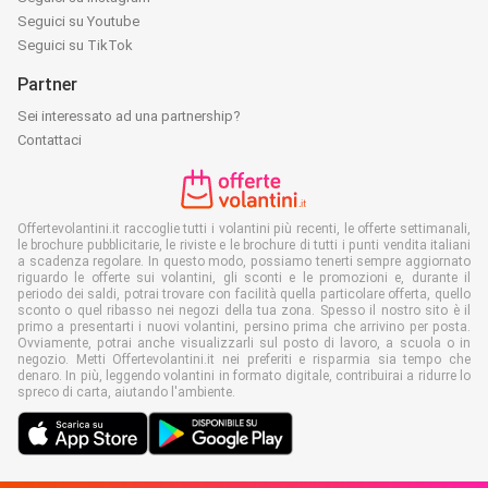
Seguici su Youtube
Seguici su TikTok
Partner
Sei interessato ad una partnership?
Contattaci
Offertevolantini.it raccoglie tutti i volantini più recenti, le offerte settimanali,
le brochure pubblicitarie, le riviste e le brochure di tutti i punti vendita italiani
a scadenza regolare. In questo modo, possiamo tenerti sempre aggiornato
riguardo le offerte sui volantini, gli sconti e le promozioni e, durante il
periodo dei saldi, potrai trovare con facilità quella particolare offerta, quello
sconto o quel ribasso nei negozi della tua zona. Spesso il nostro sito è il
primo a presentarti i nuovi volantini, persino prima che arrivino per posta.
Ovviamente, potrai anche visualizzarli sul posto di lavoro, a scuola o in
negozio. Metti Offertevolantini.it nei preferiti e risparmia sia tempo che
denaro. In più, leggendo volantini in formato digitale, contribuirai a ridurre lo
spreco di carta, aiutando l'ambiente.