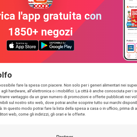
ica l'app gratuita con
1850+ negozi
olfo
 possibile fare la spesa con piacere. Non solo per i generi alimentari nei superm
 agli hardware, all'elettronica o i mobilifici. La città è anche conosciuta per
rarre vantaggio da un gran numero di promozioni e offerte pubblicati nei volant
bili sul nostro sito web, dove potrai anche scoprire tutto sui marchi disponibil
à. In questo modo potrai fare la lista della spesa a casa o in ufficio, prima di 
tori web, come gli indirizzi, gli orari e le offerte.