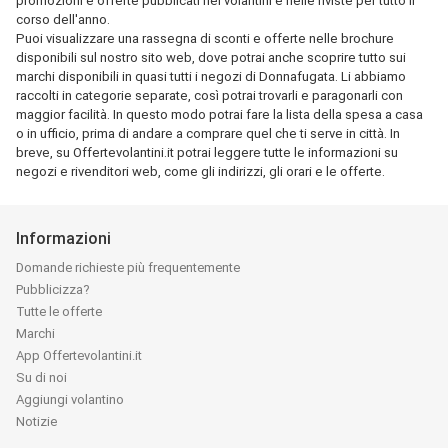
promozioni e offerte pubblicati nei volantini e nelle riviste per tutto il
corso dell'anno.
Puoi visualizzare una rassegna di sconti e offerte nelle brochure
disponibili sul nostro sito web, dove potrai anche scoprire tutto sui
marchi disponibili in quasi tutti i negozi di Donnafugata. Li abbiamo
raccolti in categorie separate, così potrai trovarli e paragonarli con
maggior facilità. In questo modo potrai fare la lista della spesa a casa
o in ufficio, prima di andare a comprare quel che ti serve in città. In
breve, su Offertevolantini.it potrai leggere tutte le informazioni su
negozi e rivenditori web, come gli indirizzi, gli orari e le offerte.
Informazioni
Domande richieste più frequentemente
Pubblicizza?
Tutte le offerte
Marchi
App Offertevolantini.it
Su di noi
Aggiungi volantino
Notizie