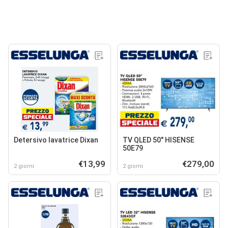
Detersivo lavatrice Dixan
TV QLED 50" HISENSE
50E79
€13,99
€279,00
2 giorni
2 giorni