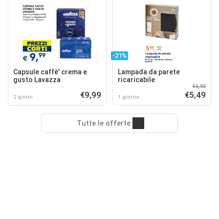
-21%
Capsule caffè' crema e
Lampada da parete
gusto Lavazza
ricaricabile
€6,95
€9,99
€5,49
2 giorni
1 giorno
Tutte le offerte