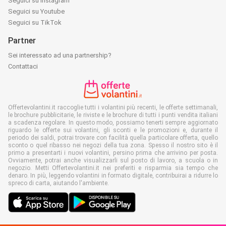
Seguici su Instagram
Seguici su Youtube
Seguici su TikTok
Partner
Sei interessato ad una partnership?
Contattaci
Offertevolantini.it raccoglie tutti i volantini più recenti, le offerte settimanali,
le brochure pubblicitarie, le riviste e le brochure di tutti i punti vendita italiani
a scadenza regolare. In questo modo, possiamo tenerti sempre aggiornato
riguardo le offerte sui volantini, gli sconti e le promozioni e, durante il
periodo dei saldi, potrai trovare con facilità quella particolare offerta, quello
sconto o quel ribasso nei negozi della tua zona. Spesso il nostro sito è il
primo a presentarti i nuovi volantini, persino prima che arrivino per posta.
Ovviamente, potrai anche visualizzarli sul posto di lavoro, a scuola o in
negozio. Metti Offertevolantini.it nei preferiti e risparmia sia tempo che
denaro. In più, leggendo volantini in formato digitale, contribuirai a ridurre lo
spreco di carta, aiutando l'ambiente.