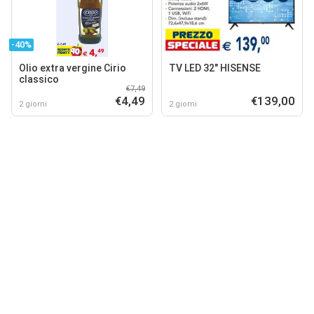
-40%
Olio extra vergine Cirio
TV LED 32" HISENSE
classico
€7,49
€4,49
€139,00
2 giorni
2 giorni