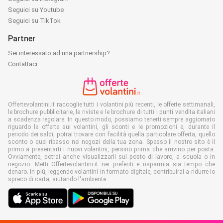
Seguici su Youtube
Seguici su TikTok
Partner
Sei interessato ad una partnership?
Contattaci
Offertevolantini.it raccoglie tutti i volantini più recenti, le offerte settimanali,
le brochure pubblicitarie, le riviste e le brochure di tutti i punti vendita italiani
a scadenza regolare. In questo modo, possiamo tenerti sempre aggiornato
riguardo le offerte sui volantini, gli sconti e le promozioni e, durante il
periodo dei saldi, potrai trovare con facilità quella particolare offerta, quello
sconto o quel ribasso nei negozi della tua zona. Spesso il nostro sito è il
primo a presentarti i nuovi volantini, persino prima che arrivino per posta.
Ovviamente, potrai anche visualizzarli sul posto di lavoro, a scuola o in
negozio. Metti Offertevolantini.it nei preferiti e risparmia sia tempo che
denaro. In più, leggendo volantini in formato digitale, contribuirai a ridurre lo
spreco di carta, aiutando l'ambiente.