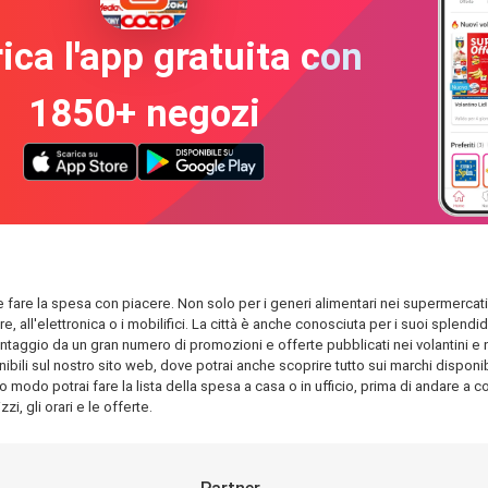
ica l'app gratuita con
1850+ negozi
le fare la spesa con piacere. Non solo per i generi alimentari nei supermercati 
are, all'elettronica o i mobilifici. La città è anche conosciuta per i suoi spl
antaggio da un gran numero di promozioni e offerte pubblicati nei volantini e nel
bili sul nostro sito web, dove potrai anche scoprire tutto sui marchi disponibil
o modo potrai fare la lista della spesa a casa o in ufficio, prima di andare a com
i, gli orari e le offerte.