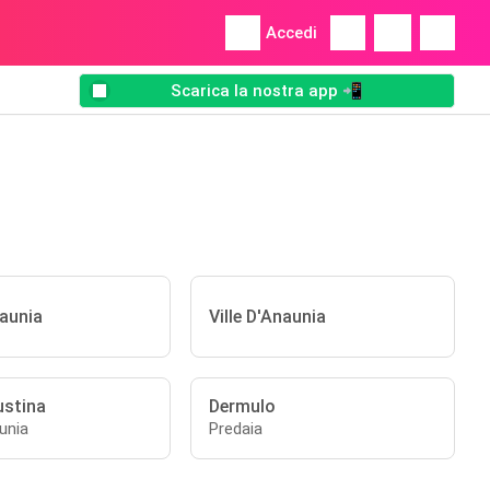
Accedi
Scarica la nostra app 📲
naunia
Ville D'Anaunia
ustina
Dermulo
aunia
Predaia