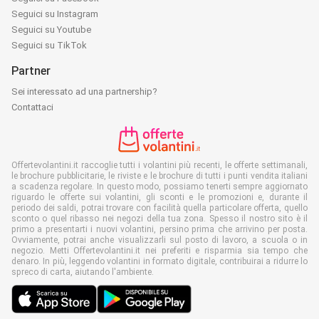
Seguici su Instagram
Seguici su Youtube
Seguici su TikTok
Partner
Sei interessato ad una partnership?
Contattaci
Offertevolantini.it raccoglie tutti i volantini più recenti, le offerte settimanali,
le brochure pubblicitarie, le riviste e le brochure di tutti i punti vendita italiani
a scadenza regolare. In questo modo, possiamo tenerti sempre aggiornato
riguardo le offerte sui volantini, gli sconti e le promozioni e, durante il
periodo dei saldi, potrai trovare con facilità quella particolare offerta, quello
sconto o quel ribasso nei negozi della tua zona. Spesso il nostro sito è il
primo a presentarti i nuovi volantini, persino prima che arrivino per posta.
Ovviamente, potrai anche visualizzarli sul posto di lavoro, a scuola o in
negozio. Metti Offertevolantini.it nei preferiti e risparmia sia tempo che
denaro. In più, leggendo volantini in formato digitale, contribuirai a ridurre lo
spreco di carta, aiutando l'ambiente.