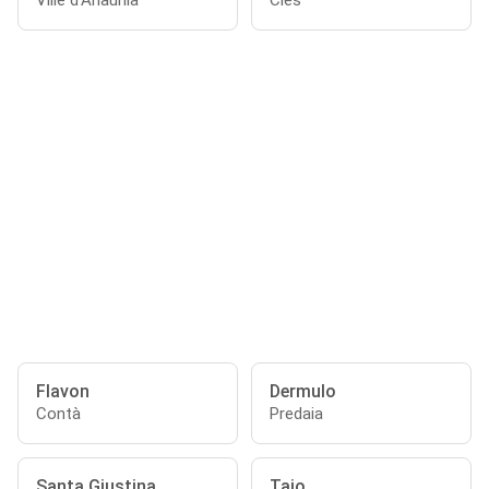
Ville d'Anaunia
Cles
Flavon
Dermulo
Contà
Predaia
Santa Giustina
Taio