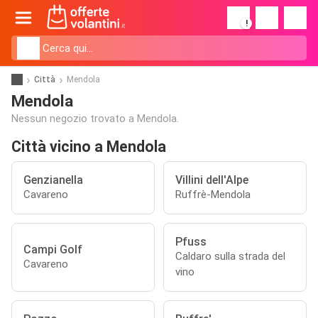
!
Città
Mendola
Mendola
Nessun negozio trovato a Mendola.
Città vicino a Mendola
Genzianella
Villini dell'Alpe
Cavareno
Ruffrè-Mendola
Pfuss
Campi Golf
Caldaro sulla strada del
Cavareno
vino