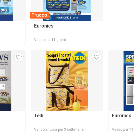
Trucco
Euronics
Valido per 11 giorni
Tedi
Euronics
Valido ancora per 3 settimane
Valido per 11 