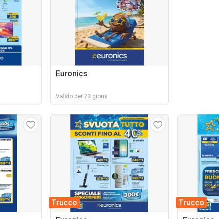
Euronics
Valido per 23 giorni
Trucco
Trucco