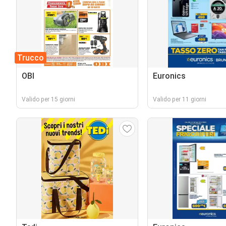
Trucco
OBI
Euronics
Valido per 15 giorni
Valido per 11 giorni