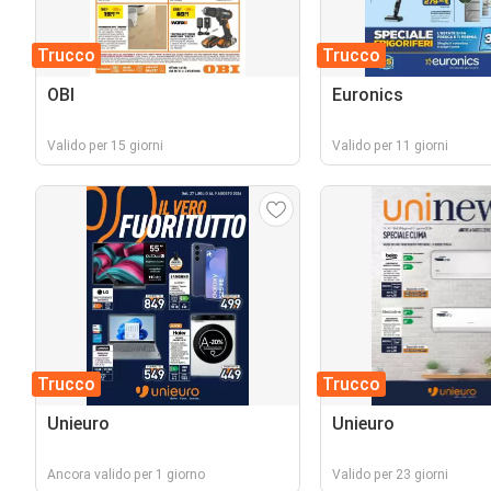
Trucco
Trucco
OBI
Euronics
Valido per 15 giorni
Valido per 11 giorni
Trucco
Trucco
Unieuro
Unieuro
Ancora valido per 1 giorno
Valido per 23 giorni