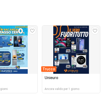
Trucco
Unieuro
giorni
Ancora valido per 1 giorno