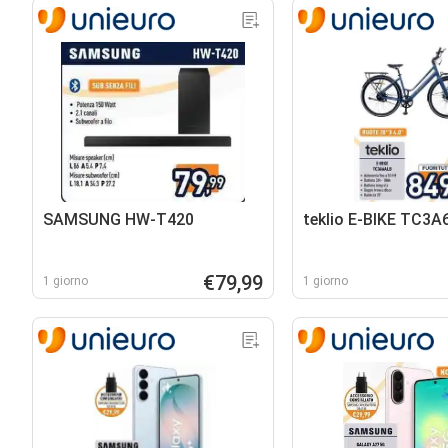
SAMSUNG HW-T420
teklio E-BIKE TC3
€79,99
1 giorno
1 giorno