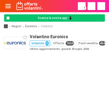
!
Scarica la nostra app 📲
Negozi
Euronics
Volantini
Volantino Euronics
Volantini
5
Offerte
1634
Punti vendita
454
Ultimo aggiornamento: giovedì 30 luglio 2026