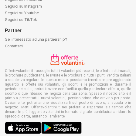
Seguici su Instagram
Seguici su Youtube
Seguici su TikTok
Partner
Sei interessato ad una partnership?
Contattaci
Offertevolantini.it raccoglie tutti i volantini più recenti, le offerte settimanali,
le brochure pubblicitarie, le riviste e le brochure di tutti i punti vendita italiani
a scadenza regolare. In questo modo, possiamo tenerti sempre aggiornato
riguardo le offerte sui volantini, gli sconti e le promozioni e, durante il
periodo dei saldi, potrai trovare con facilità quella particolare offerta, quello
sconto o quel ribasso nei negozi della tua zona. Spesso il nostro sito è il
primo a presentarti i nuovi volantini, persino prima che arrivino per posta.
Ovviamente, potrai anche visualizzarli sul posto di lavoro, a scuola o in
negozio. Metti Offertevolantini.it nei preferiti e risparmia sia tempo che
denaro. In più, leggendo volantini in formato digitale, contribuirai a ridurre lo
spreco di carta, aiutando l'ambiente.