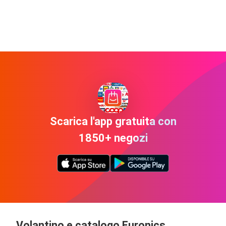
Scarica l'app gratuita con
1850+ negozi
Volantino e catalogo Euronics