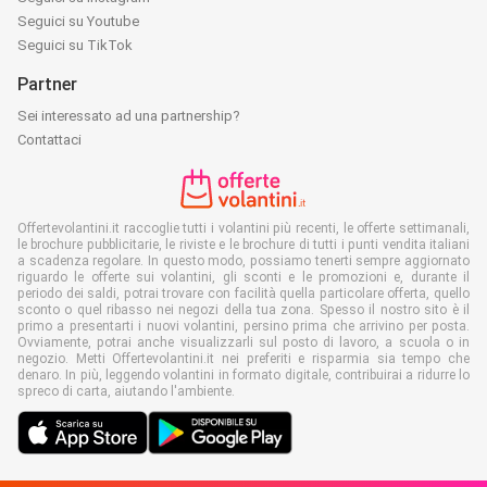
Seguici su Youtube
Seguici su TikTok
Partner
Sei interessato ad una partnership?
Contattaci
Offertevolantini.it raccoglie tutti i volantini più recenti, le offerte settimanali,
le brochure pubblicitarie, le riviste e le brochure di tutti i punti vendita italiani
a scadenza regolare. In questo modo, possiamo tenerti sempre aggiornato
riguardo le offerte sui volantini, gli sconti e le promozioni e, durante il
periodo dei saldi, potrai trovare con facilità quella particolare offerta, quello
sconto o quel ribasso nei negozi della tua zona. Spesso il nostro sito è il
primo a presentarti i nuovi volantini, persino prima che arrivino per posta.
Ovviamente, potrai anche visualizzarli sul posto di lavoro, a scuola o in
negozio. Metti Offertevolantini.it nei preferiti e risparmia sia tempo che
denaro. In più, leggendo volantini in formato digitale, contribuirai a ridurre lo
spreco di carta, aiutando l'ambiente.