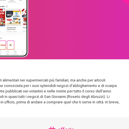
i alimentari nei supermercati più familiari, ma anche per articoli
 anche conosciuta per i suoi splendidi negozi d'abbigliamento e di scarpe.
ubblicati nei volantini e nelle riviste per tutto il corso dell'anno.
i in quasi tutti i negozi di San Giovanni (Roseto degli Abruzzi). Li
n ufficio, prima di andare a comprare quel che ti serve in città. In breve,