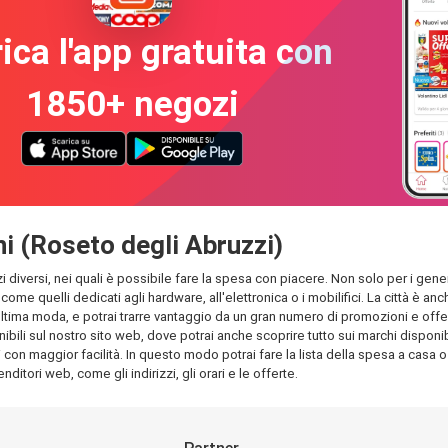
ica l'app gratuita con
1850+ negozi
nni (Roseto degli Abruzzi)
 diversi, nei quali è possibile fare la spesa con piacere. Non solo per i gener
, come quelli dedicati agli hardware, all'elettronica o i mobilifici. La città è
tima moda, e potrai trarre vantaggio da un gran numero di promozioni e offerte p
bili sul nostro sito web, dove potrai anche scoprire tutto sui marchi disponibil
 con maggior facilità. In questo modo potrai fare la lista della spesa a casa o i
nditori web, come gli indirizzi, gli orari e le offerte.