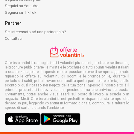
Seguici su Youtube
Seguici su TikTok
Partner
Sei interessato ad una partnership?
Contattaci
Offertevolantini.it raccoglie tutti i volantini più recenti, le offerte settimanali,
le brochure pubblicitarie, le riviste e le brochure di tutti i punti vendita italiani
a scadenza regolare. In questo modo, possiamo tenerti sempre aggiornato
riguardo le offerte sui volantini, gli sconti e le promozioni e, durante il
periodo dei saldi, potrai trovare con facilità quella particolare offerta, quello
sconto o quel ribasso nei negozi della tua zona. Spesso il nostro sito è il
primo a presentarti i nuovi volantini, persino prima che arrivino per posta.
Ovviamente, potrai anche visualizzarli sul posto di lavoro, a scuola o in
negozio. Metti Offertevolantini.it nei preferiti e risparmia sia tempo che
denaro. In più, leggendo volantini in formato digitale, contribuirai a ridurre lo
spreco di carta, aiutando l'ambiente.