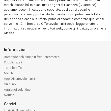
disponibili sul nostro sito web, dove potrai anche scoprire tutto sui
marchi disponibili in quasi tutti i negozi di Pianazzo (Giustenice). Li
abbiamo raccolti in categorie separate, così potrai trovarli e
paragonarli con maggior facilità. In questo modo potrai fare la lista
della spesa a casa o in ufficio, prima di andare a comprare quel che ti
serve in città. In breve, su Offertevolantini.it potrai leggere tutte le
informazioni su negozi e rivenditori web, come gli indirizzi, gli orari e le
offerte.
Informazioni
Domande richieste più frequentemente
Pubblicizza?
Tutte le offerte
Marchi
App Offertevolantini.it
Su di noi
Aggiungi volantino
Notizie
Servizi
Iscriviti alla newsletter