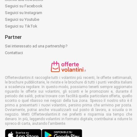
Seguici su Facebook
Seguici su Instagram
Seguici su Youtube
Seguici su TikTok
Partner
Sei interessato ad una partnership?
Contattaci
Offertevolantini.it raccoglie tutti i volantini più recenti, le offerte settimanali,
le brochure pubblicitarie, le riviste e le brochure di tutti i punti vendita italiani
a scadenza regolare. In questo modo, possiamo tenerti sempre aggiornato
riguardo le offerte sui volantini, gli sconti e le promozioni e, durante il
periodo dei saldi, potrai trovare con facilità quella particolare offerta, quello
sconto o quel ribasso nei negozi della tua zona. Spesso il nostro sito è il
primo a presentarti i nuovi volantini, persino prima che arrivino per posta.
Ovviamente, potrai anche visualizzarli sul posto di lavoro, a scuola o in
negozio. Metti Offertevolantini.it nei preferiti e risparmia sia tempo che
denaro. In più, leggendo volantini in formato digitale, contribuirai a ridurre lo
spreco di carta, aiutando l'ambiente.