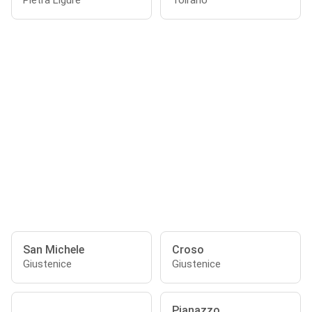
Pietra Ligure
Toirano
San Michele
Croso
Giustenice
Giustenice
Pianazzo