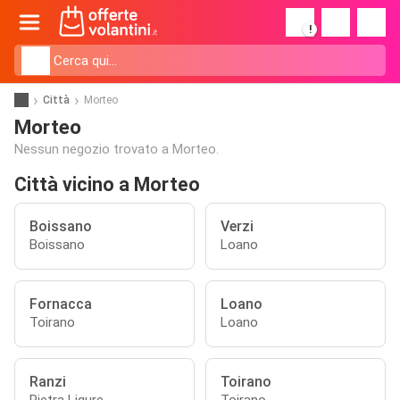
!
Città
Morteo
Morteo
Nessun negozio trovato a Morteo.
Città vicino a Morteo
Boissano
Verzi
Boissano
Loano
Fornacca
Loano
Toirano
Loano
Ranzi
Toirano