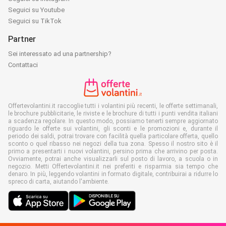
Seguici su Youtube
Seguici su TikTok
Partner
Sei interessato ad una partnership?
Contattaci
Offertevolantini.it raccoglie tutti i volantini più recenti, le offerte settimanali,
le brochure pubblicitarie, le riviste e le brochure di tutti i punti vendita italiani
a scadenza regolare. In questo modo, possiamo tenerti sempre aggiornato
riguardo le offerte sui volantini, gli sconti e le promozioni e, durante il
periodo dei saldi, potrai trovare con facilità quella particolare offerta, quello
sconto o quel ribasso nei negozi della tua zona. Spesso il nostro sito è il
primo a presentarti i nuovi volantini, persino prima che arrivino per posta.
Ovviamente, potrai anche visualizzarli sul posto di lavoro, a scuola o in
negozio. Metti Offertevolantini.it nei preferiti e risparmia sia tempo che
denaro. In più, leggendo volantini in formato digitale, contribuirai a ridurre lo
spreco di carta, aiutando l'ambiente.