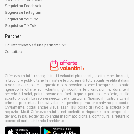
Seguici su Facebook
Seguici su Instagram
Seguici su Youtube
Seguici su TikTok
Partner
Sei interessato ad una partnership?
Contattaci
Offertevolantini.it raccoglie tutti i volantini più recenti, le offerte settimanali,
le brochure pubblicitarie, le riviste e le brochure di tutti i punti vendita italiani
a scadenza regolare. In questo modo, possiamo tenerti sempre aggiornato
riguardo le offerte sui volantini, gli sconti e le promozioni e, durante il
periodo dei saldi, potrai trovare con facilità quella particolare offerta, quello
sconto o quel ribasso nei negozi della tua zona. Spesso il nostro sito è il
primo a presentarti i nuovi volantini, persino prima che arrivino per posta.
Ovviamente, potrai anche visualizzarli sul posto di lavoro, a scuola o in
negozio. Metti Offertevolantini.it nei preferiti e risparmia sia tempo che
denaro. In più, leggendo volantini in formato digitale, contribuirai a ridurre lo
spreco di carta, aiutando l'ambiente.