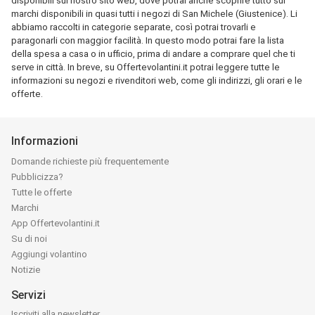
disponibili sul nostro sito web, dove potrai anche scoprire tutto sui
marchi disponibili in quasi tutti i negozi di San Michele (Giustenice). Li
abbiamo raccolti in categorie separate, così potrai trovarli e
paragonarli con maggior facilità. In questo modo potrai fare la lista
della spesa a casa o in ufficio, prima di andare a comprare quel che ti
serve in città. In breve, su Offertevolantini.it potrai leggere tutte le
informazioni su negozi e rivenditori web, come gli indirizzi, gli orari e le
offerte.
Informazioni
Domande richieste più frequentemente
Pubblicizza?
Tutte le offerte
Marchi
App Offertevolantini.it
Su di noi
Aggiungi volantino
Notizie
Servizi
Iscriviti alla newsletter