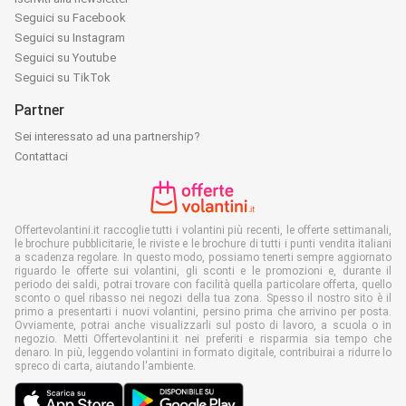
Seguici su Facebook
Seguici su Instagram
Seguici su Youtube
Seguici su TikTok
Partner
Sei interessato ad una partnership?
Contattaci
Offertevolantini.it raccoglie tutti i volantini più recenti, le offerte settimanali,
le brochure pubblicitarie, le riviste e le brochure di tutti i punti vendita italiani
a scadenza regolare. In questo modo, possiamo tenerti sempre aggiornato
riguardo le offerte sui volantini, gli sconti e le promozioni e, durante il
periodo dei saldi, potrai trovare con facilità quella particolare offerta, quello
sconto o quel ribasso nei negozi della tua zona. Spesso il nostro sito è il
primo a presentarti i nuovi volantini, persino prima che arrivino per posta.
Ovviamente, potrai anche visualizzarli sul posto di lavoro, a scuola o in
negozio. Metti Offertevolantini.it nei preferiti e risparmia sia tempo che
denaro. In più, leggendo volantini in formato digitale, contribuirai a ridurre lo
spreco di carta, aiutando l'ambiente.