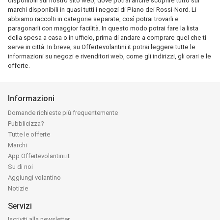
disponibili sul nostro sito web, dove potrai anche scoprire tutto sui
marchi disponibili in quasi tutti i negozi di Piano dei Rossi-Nord. Li
abbiamo raccolti in categorie separate, così potrai trovarli e
paragonarli con maggior facilità. In questo modo potrai fare la lista
della spesa a casa o in ufficio, prima di andare a comprare quel che ti
serve in città. In breve, su Offertevolantini.it potrai leggere tutte le
informazioni su negozi e rivenditori web, come gli indirizzi, gli orari e le
offerte.
Informazioni
Domande richieste più frequentemente
Pubblicizza?
Tutte le offerte
Marchi
App Offertevolantini.it
Su di noi
Aggiungi volantino
Notizie
Servizi
Iscriviti alla newsletter