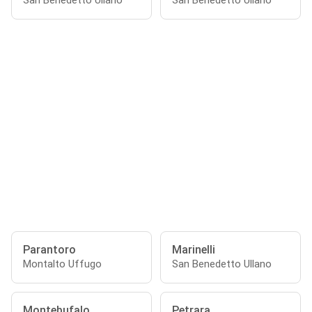
San Benedetto Ullano
San Benedetto Ullano
Parantoro
Marinelli
Montalto Uffugo
San Benedetto Ullano
Montebufalo
Petrara