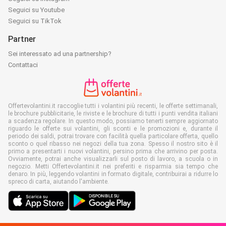
Seguici su Youtube
Seguici su TikTok
Partner
Sei interessato ad una partnership?
Contattaci
Offertevolantini.it raccoglie tutti i volantini più recenti, le offerte settimanali,
le brochure pubblicitarie, le riviste e le brochure di tutti i punti vendita italiani
a scadenza regolare. In questo modo, possiamo tenerti sempre aggiornato
riguardo le offerte sui volantini, gli sconti e le promozioni e, durante il
periodo dei saldi, potrai trovare con facilità quella particolare offerta, quello
sconto o quel ribasso nei negozi della tua zona. Spesso il nostro sito è il
primo a presentarti i nuovi volantini, persino prima che arrivino per posta.
Ovviamente, potrai anche visualizzarli sul posto di lavoro, a scuola o in
negozio. Metti Offertevolantini.it nei preferiti e risparmia sia tempo che
denaro. In più, leggendo volantini in formato digitale, contribuirai a ridurre lo
spreco di carta, aiutando l'ambiente.