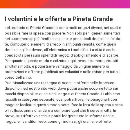
I volantini e le offerte a Pineta Grande
nel territorio di Pineta Grande ci sono molti negozi diversi, nei quali è
possibile fare la spesa con piacere. Non solo per i generi alimentari
nei supermercati più familiari, ma anche per articoli dedicati al fai-da-
te, computer o elementi d'arredo in altri punti vendita, come quelli
dedicati agli hardware, all'elettronica o i mobilifici. La città è anche
conosciuta per i suoi splendidi negozi d'abbigliamento e di scarpe.
Per quanto riguarda moda e calzature, qui troverai sempre prodotti
all'ultima moda, e potrai trarre vantaggio da un gran numero di
promozioni e offerte pubblicati nei volantini e nelle riviste per tutto il
corso dell'anno.
Puoi visualizzare una rassegna di sconti e offerte nelle brochure
disponibili sul nostro sito web, dove potrai anche scoprire tutto sui
marchi disponibili in quasi tutti i negozi di Pineta Grande. Li abbiamo
raccolti in categorie separate, così potrai trovarli e paragonarli con
maggior facilità. In questo modo potrai fare la lista della spesa a casa
o in ufficio, prima di andare a comprare quel che ti serve in città. In
breve, su Offertevolantini.it potrai leggere tutte le informazioni su
negozi e rivenditori web, come gli indirizzi, gli orari e le offerte.