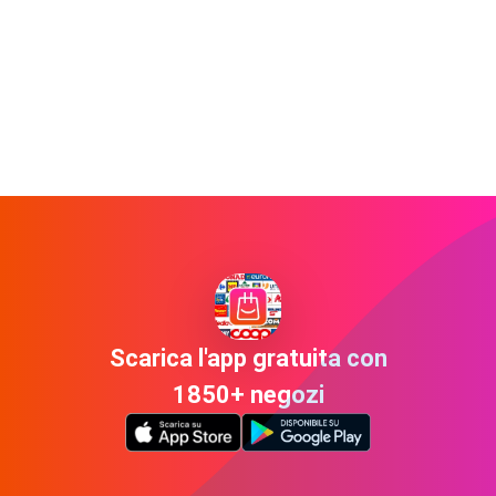
Scarica l'app gratuita con
1850+ negozi