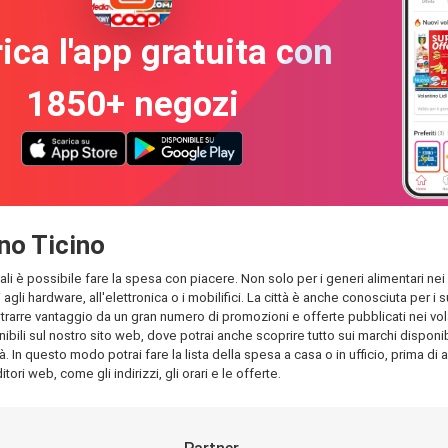
ica l'app gratuita con
1850+ negozi
ino Ticino
uali è possibile fare la spesa con piacere. Non solo per i generi alimentari nei 
 agli hardware, all'elettronica o i mobilifici. La città è anche conosciuta per
rarre vantaggio da un gran numero di promozioni e offerte pubblicati nei volant
ili sul nostro sito web, dove potrai anche scoprire tutto sui marchi disponibil
à. In questo modo potrai fare la lista della spesa a casa o in ufficio, prima di 
tori web, come gli indirizzi, gli orari e le offerte.