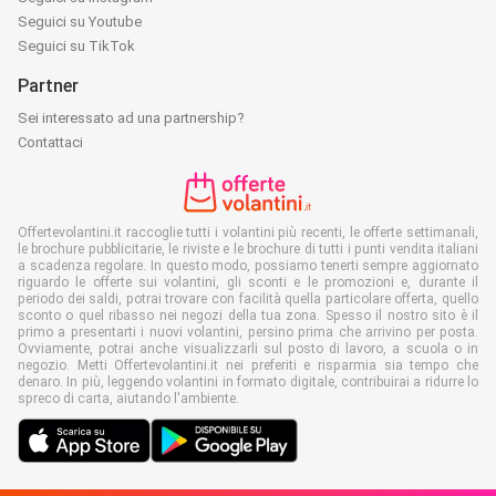
Seguici su Youtube
Seguici su TikTok
Partner
Sei interessato ad una partnership?
Contattaci
Offertevolantini.it raccoglie tutti i volantini più recenti, le offerte settimanali,
le brochure pubblicitarie, le riviste e le brochure di tutti i punti vendita italiani
a scadenza regolare. In questo modo, possiamo tenerti sempre aggiornato
riguardo le offerte sui volantini, gli sconti e le promozioni e, durante il
periodo dei saldi, potrai trovare con facilità quella particolare offerta, quello
sconto o quel ribasso nei negozi della tua zona. Spesso il nostro sito è il
primo a presentarti i nuovi volantini, persino prima che arrivino per posta.
Ovviamente, potrai anche visualizzarli sul posto di lavoro, a scuola o in
negozio. Metti Offertevolantini.it nei preferiti e risparmia sia tempo che
denaro. In più, leggendo volantini in formato digitale, contribuirai a ridurre lo
spreco di carta, aiutando l'ambiente.