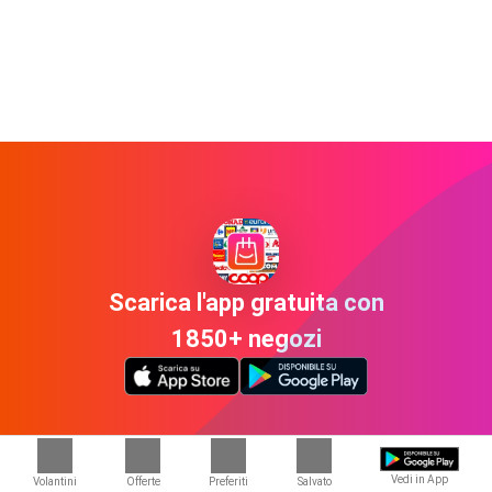
Scarica l'app gratuita con
1850+ negozi
Vedi in App
Volantini
Offerte
Preferiti
Salvato