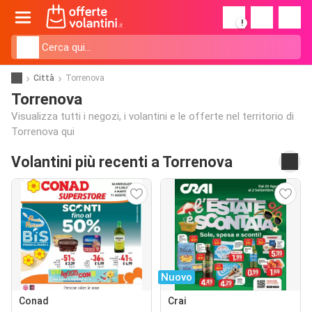
!
Città
Torrenova
Torrenova
Visualizza tutti i negozi, i volantini e le offerte nel territorio di
Torrenova qui
Volantini più recenti a Torrenova
Nuovo
Conad
Crai