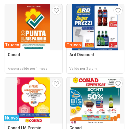
Trucco
Trucco
Conad
Ard Discount
Ancora valido per 1 mese
Valido per 3 giorni
Nuovo
Conad | MiPremio
Conad