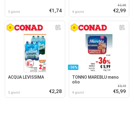
€5,98
€1,74
€2,99
5 giorni
4 giorni
-36%
ACQUA LEVISSIMA
TONNO MAREBLU meno
olio
€9,49
€2,28
€5,99
5 giorni
4 giorni