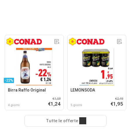
-22%
Birra Raffo Original
LEMONSODA
€1,59
€2,49
€1,24
€1,95
4 giorni
5 giorni
Tutte le offerte