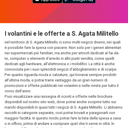
I volantini e le offerte a S. Agata Militello
nel territorio di S. Agata Militello ci sono molti negozi diversi, nei quali
è possibile fare la spesa con piacere. Non solo per i generi alimentari
nei supermercati più familiari, ma anche per articoli dedicati al fai-da-
te, computer o elementi d'arredo in altri punti vendita, come quelli
dedicati agli hardware, all'elettronica o i mobilifici. La città è anche
conosciuta per i suoi splendidi negozi d'abbigliamento e di scarpe.
Per quanto riguarda moda e calzature, qui troverai sempre prodotti
all'ultima moda, e potrai trarre vantaggio da un gran numero di
promozioni e offerte pubblicati nei volantini e nelle riviste per tutto il
corso dell'anno.
Puoi visualizzare una rassegna di sconti e offerte nelle brochure
disponibili sul nostro sito web, dove potrai anche scoprire tutto sui
marchi disponibili in quasi tutti i negozi di S. Agata Militello. Li abbiamo
raccolti in categorie separate, così potrai trovarli e paragonarli con
maggior facilità. In questo modo potrai fare la lista della spesa a casa
o in ufficio, prima di andare a comprare quel che ti serve in città. In