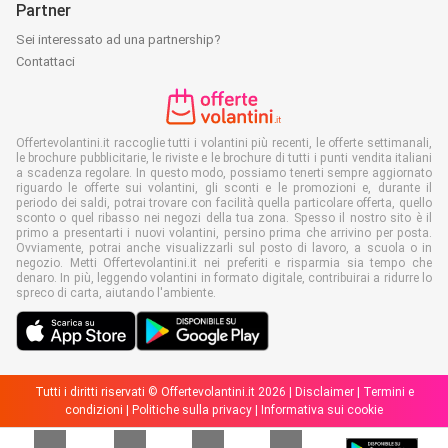
Partner
Sei interessato ad una partnership?
Contattaci
Offertevolantini.it raccoglie tutti i volantini più recenti, le offerte settimanali,
le brochure pubblicitarie, le riviste e le brochure di tutti i punti vendita italiani
a scadenza regolare. In questo modo, possiamo tenerti sempre aggiornato
riguardo le offerte sui volantini, gli sconti e le promozioni e, durante il
periodo dei saldi, potrai trovare con facilità quella particolare offerta, quello
sconto o quel ribasso nei negozi della tua zona. Spesso il nostro sito è il
primo a presentarti i nuovi volantini, persino prima che arrivino per posta.
Ovviamente, potrai anche visualizzarli sul posto di lavoro, a scuola o in
negozio. Metti Offertevolantini.it nei preferiti e risparmia sia tempo che
denaro. In più, leggendo volantini in formato digitale, contribuirai a ridurre lo
spreco di carta, aiutando l'ambiente.
Tutti i diritti riservati © Offertevolantini.it 2026 |
Disclaimer
|
Termini e
condizioni
|
Politiche sulla privacy
|
Informativa sui cookie