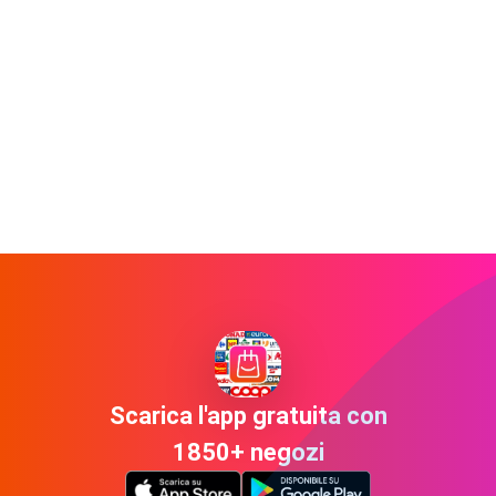
Scarica l'app gratuita con
1850+ negozi