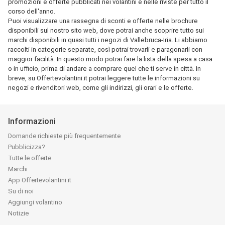
promozioni e offerte pubblicati nei volantini e nelle riviste per tutto il
corso dell'anno.
Puoi visualizzare una rassegna di sconti e offerte nelle brochure
disponibili sul nostro sito web, dove potrai anche scoprire tutto sui
marchi disponibili in quasi tutti i negozi di Vallebruca-Iria. Li abbiamo
raccolti in categorie separate, così potrai trovarli e paragonarli con
maggior facilità. In questo modo potrai fare la lista della spesa a casa
o in ufficio, prima di andare a comprare quel che ti serve in città. In
breve, su Offertevolantini.it potrai leggere tutte le informazioni su
negozi e rivenditori web, come gli indirizzi, gli orari e le offerte.
Informazioni
Domande richieste più frequentemente
Pubblicizza?
Tutte le offerte
Marchi
App Offertevolantini.it
Su di noi
Aggiungi volantino
Notizie