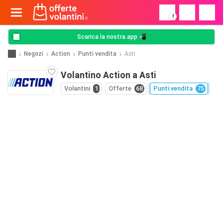
!
Scarica la nostra app 📲
Negozi
Action
Punti vendita
Asti
Volantino Action a Asti
Volantini
1
Offerte
68
Punti vendita
75