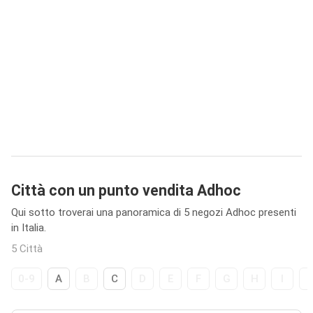
Città con un punto vendita Adhoc
Qui sotto troverai una panoramica di 5 negozi Adhoc presenti
in Italia.
5 Città
0-9
A
B
C
D
E
F
G
H
I