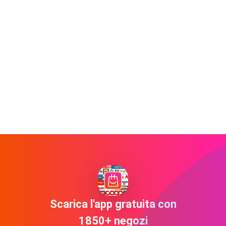
Scarica l'app gratuita con
1850+ negozi