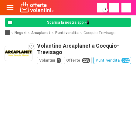
!
Scarica la nostra app 📲
Negozi
Arcaplanet
Punti vendita
Cocquio-Trevisago
Volantino Arcaplanet a Cocquio-
Trevisago
Volantini
1
Offerte
228
Punti vendita
622