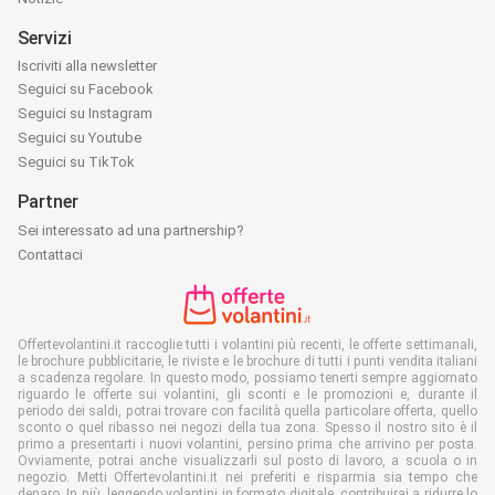
Servizi
Iscriviti alla newsletter
Seguici su Facebook
Seguici su Instagram
Seguici su Youtube
Seguici su TikTok
Partner
Sei interessato ad una partnership?
Contattaci
Offertevolantini.it raccoglie tutti i volantini più recenti, le offerte settimanali,
le brochure pubblicitarie, le riviste e le brochure di tutti i punti vendita italiani
a scadenza regolare. In questo modo, possiamo tenerti sempre aggiornato
riguardo le offerte sui volantini, gli sconti e le promozioni e, durante il
periodo dei saldi, potrai trovare con facilità quella particolare offerta, quello
sconto o quel ribasso nei negozi della tua zona. Spesso il nostro sito è il
primo a presentarti i nuovi volantini, persino prima che arrivino per posta.
Ovviamente, potrai anche visualizzarli sul posto di lavoro, a scuola o in
negozio. Metti Offertevolantini.it nei preferiti e risparmia sia tempo che
denaro. In più, leggendo volantini in formato digitale, contribuirai a ridurre lo