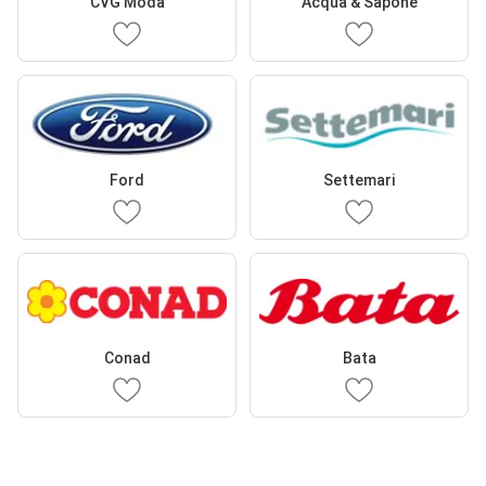
CVG Moda
Acqua & Sapone
Ford
Settemari
Conad
Bata