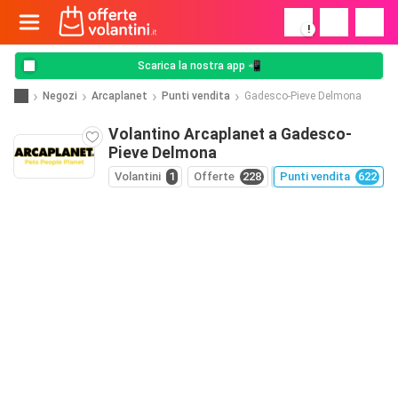
!
Scarica la nostra app 📲
Negozi
Arcaplanet
Punti vendita
Gadesco-Pieve Delmona
Volantino Arcaplanet a Gadesco-
Pieve Delmona
Volantini
1
Offerte
228
Punti vendita
622