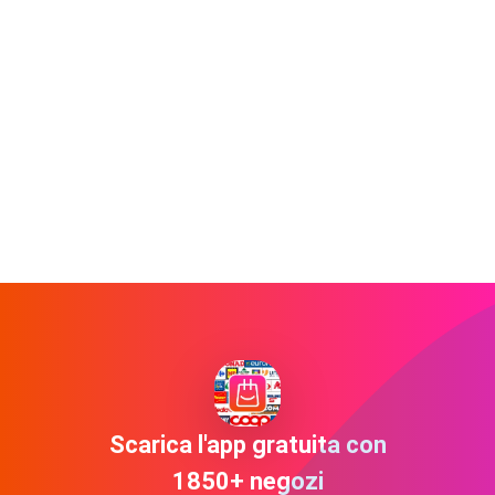
Scarica l'app gratuita con
1850+ negozi