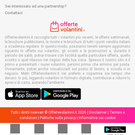
Sei interessato ad una partnership?
Contattaci
Offertevolantini.it raccoglie tutti i volantini più recenti, le offerte settimanali,
le brochure pubblicitarie, le riviste e le brochure di tutti i punti vendita italiani
a scadenza regolare. In questo modo, possiamo tenerti sempre aggiornato
riguardo le offerte sui volantini, gli sconti e le promozioni e, durante il
periodo dei saldi, potrai trovare con facilità quella particolare offerta, quello
sconto o quel ribasso nei negozi della tua zona. Spesso il nostro sito è il
primo a presentarti i nuovi volantini, persino prima che arrivino per posta.
Ovviamente, potrai anche visualizzarli sul posto di lavoro, a scuola o in
negozio. Metti Offertevolantini.it nei preferiti e risparmia sia tempo che
denaro. In più, leggendo volantini in formato digitale, contribuirai a ridurre lo
spreco di carta, aiutando l'ambiente.
Tutti i diritti riservati © Offertevolantini.it 2026 |
Disclaimer
|
Termini e
condizioni
|
Politiche sulla privacy
|
Informativa sui cookie