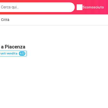
Sconosciuto
Città
 a Piacenza
unti vendita
622