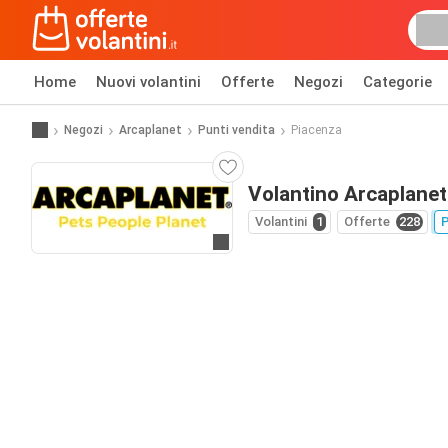
Home
Nuovi volantini
Offerte
Negozi
Categorie
Negozi
Arcaplanet
Punti vendita
Piacenza
Volantino Arcaplanet
Volantini
1
Offerte
228
P
Vai al sito web