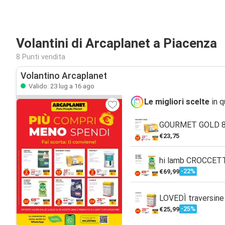
Volantini di Arcaplanet a Piacenza
8 Punti vendita
Volantino Arcaplanet
Valido: 23 lug a 16 ago
Le migliori scelte
in q
GOURMET GOLD 8
€23,75
hi lamb CROCCET
-22%
€69,99
LOVEDÌ traversine
-25%
€25,99