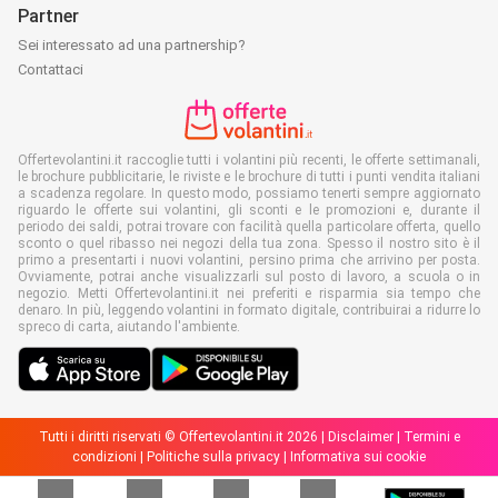
Partner
Sei interessato ad una partnership?
Contattaci
Offertevolantini.it raccoglie tutti i volantini più recenti, le offerte settimanali,
le brochure pubblicitarie, le riviste e le brochure di tutti i punti vendita italiani
a scadenza regolare. In questo modo, possiamo tenerti sempre aggiornato
riguardo le offerte sui volantini, gli sconti e le promozioni e, durante il
periodo dei saldi, potrai trovare con facilità quella particolare offerta, quello
sconto o quel ribasso nei negozi della tua zona. Spesso il nostro sito è il
primo a presentarti i nuovi volantini, persino prima che arrivino per posta.
Ovviamente, potrai anche visualizzarli sul posto di lavoro, a scuola o in
negozio. Metti Offertevolantini.it nei preferiti e risparmia sia tempo che
denaro. In più, leggendo volantini in formato digitale, contribuirai a ridurre lo
spreco di carta, aiutando l'ambiente.
Tutti i diritti riservati © Offertevolantini.it 2026 |
Disclaimer
|
Termini e
condizioni
|
Politiche sulla privacy
|
Informativa sui cookie