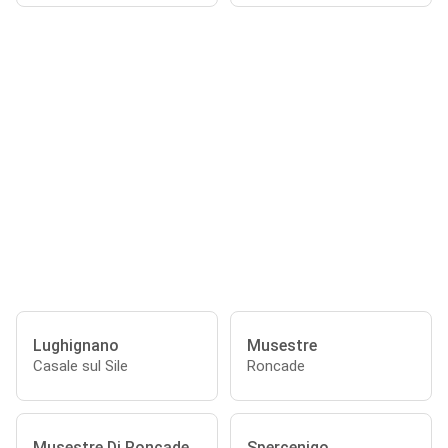
Lughignano
Musestre
Casale sul Sile
Roncade
Musestre Di Roncade
Spercenigo