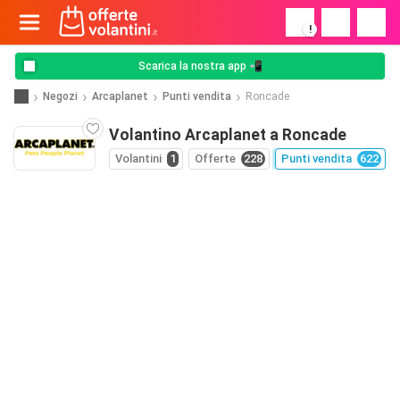
!
Scarica la nostra app 📲
Negozi
Arcaplanet
Punti vendita
Roncade
Volantino Arcaplanet a Roncade
Volantini
1
Offerte
228
Punti vendita
622