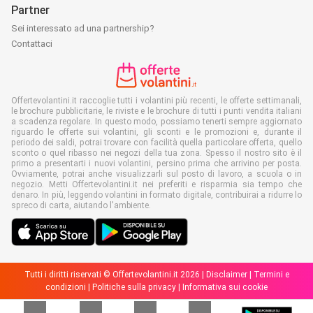
Partner
Sei interessato ad una partnership?
Contattaci
Offertevolantini.it raccoglie tutti i volantini più recenti, le offerte settimanali,
le brochure pubblicitarie, le riviste e le brochure di tutti i punti vendita italiani
a scadenza regolare. In questo modo, possiamo tenerti sempre aggiornato
riguardo le offerte sui volantini, gli sconti e le promozioni e, durante il
periodo dei saldi, potrai trovare con facilità quella particolare offerta, quello
sconto o quel ribasso nei negozi della tua zona. Spesso il nostro sito è il
primo a presentarti i nuovi volantini, persino prima che arrivino per posta.
Ovviamente, potrai anche visualizzarli sul posto di lavoro, a scuola o in
negozio. Metti Offertevolantini.it nei preferiti e risparmia sia tempo che
denaro. In più, leggendo volantini in formato digitale, contribuirai a ridurre lo
spreco di carta, aiutando l'ambiente.
Tutti i diritti riservati © Offertevolantini.it 2026 |
Disclaimer
|
Termini e
condizioni
|
Politiche sulla privacy
|
Informativa sui cookie