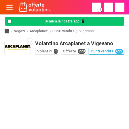
!
Scarica la nostra app 📲
Negozi
Arcaplanet
Punti vendita
Vigevano
Volantino Arcaplanet a Vigevano
Volantini
1
Offerte
228
Punti vendita
622