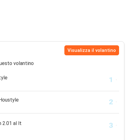
Visualizza il volantino
uesto volantino
tyle
 Houstyle
 2.01 al lt