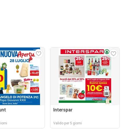
unt
Interspar
iorni
Valido per 5 giorni