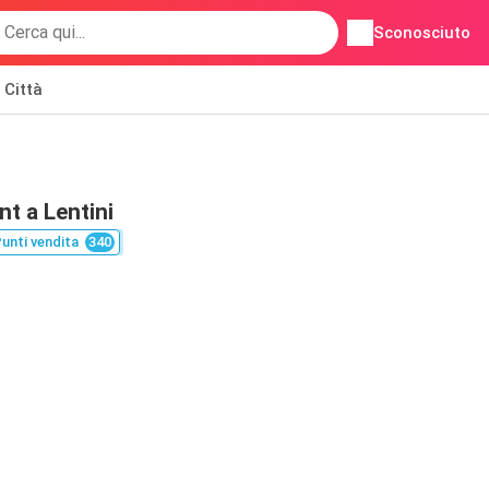
Sconosciuto
Città
t a Lentini
unti vendita
340