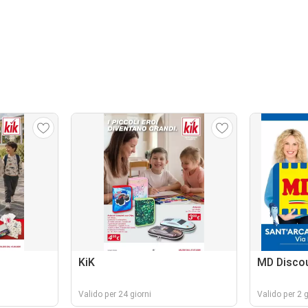
KiK
MD Disco
Valido per 24 giorni
Valido per 2 g