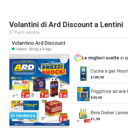
Volantini di Ard Discount a Lentini
37 Punti vendita
Volantino Ard Discount
Valido: 30 lug a 9 ago
Le migliori scelte
in q
Cucina a gas Hous
€189,90
Friggitrice ad aria
€39,90
Birra Dreher Lemon
Di tendenza
€1,99