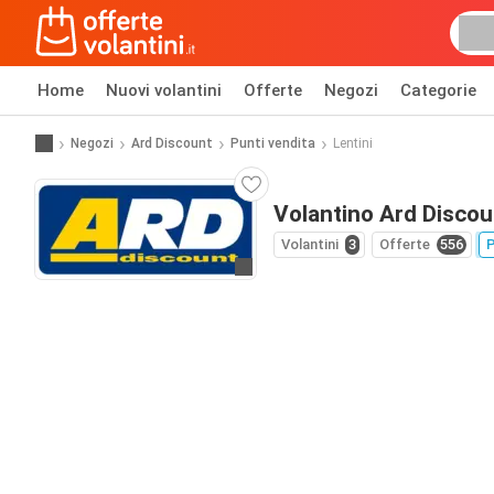
Home
Nuovi volantini
Offerte
Negozi
Categorie
Negozi
Ard Discount
Punti vendita
Lentini
Volantino Ard Discoun
Volantini
3
Offerte
556
P
Vai al sito web