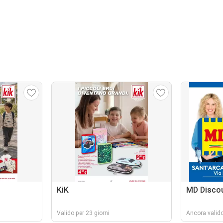
KiK
MD Disco
Valido per 23 giorni
Ancora valido