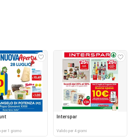
unt
Interspar
 per 1 giorno
Valido per 4 giorni