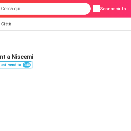
Sconosciuto
Città
nt a Niscemi
unti vendita
340