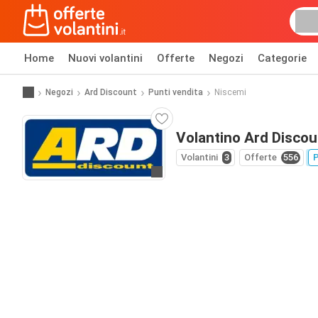
Home
Nuovi volantini
Offerte
Negozi
Categorie
Negozi
Ard Discount
Punti vendita
Niscemi
Volantino Ard Discou
Volantini
3
Offerte
556
P
Vai al sito web