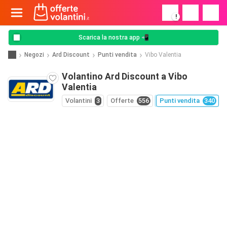
!
Scarica la nostra app 📲
Negozi
Ard Discount
Punti vendita
Vibo Valentia
Volantino Ard Discount a Vibo
Valentia
Volantini
3
Offerte
556
Punti vendita
340