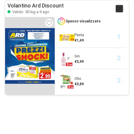
Volantino Ard Discount
Valido: 30 lug a 9 ago
Spesso visualizzato
Pasta
€1,49
Gin
€5,99
Olio
€0,89