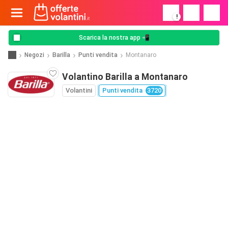
!
Scarica la nostra app 📲
Negozi
Barilla
Punti vendita
Montanaro
Volantino Barilla a Montanaro
Volantini
Punti vendita
3720