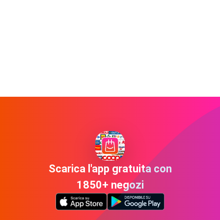
Scarica l'app gratuita con
1850+ negozi