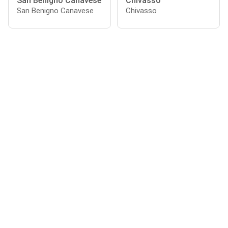
San Benigno Canavese
Chivasso
San Benigno Canavese
Chivasso