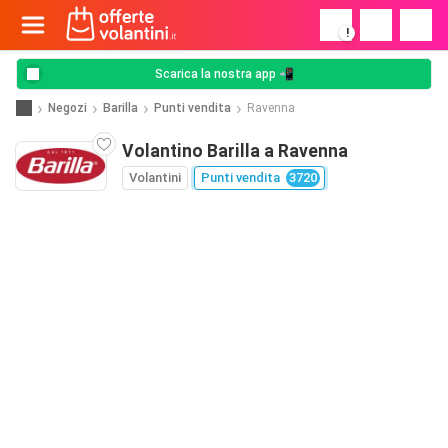
!
Scarica la nostra app 📲
Negozi
Barilla
Punti vendita
Ravenna
Volantino Barilla a Ravenna
Volantini
Punti vendita
3720