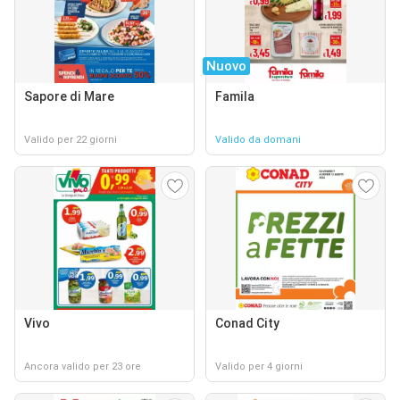
Nuovo
Sapore di Mare
Famila
Valido per 22 giorni
Valido da domani
Vivo
Conad City
Ancora valido per 23 ore
Valido per 4 giorni