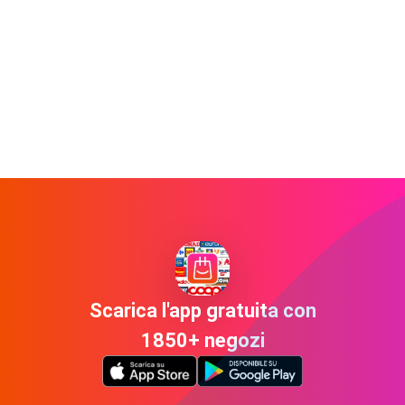
Scarica l'app gratuita con
1850+ negozi