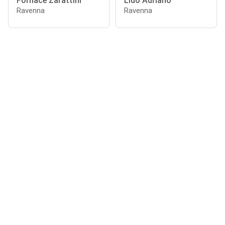
Fornace Zarattini
Lido Adriano
Ravenna
Ravenna