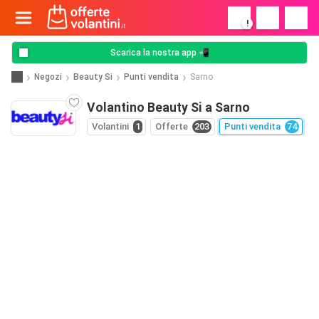
!
Scarica la nostra app 📲
Negozi
Beauty Si
Punti vendita
Sarno
Volantino Beauty Si a Sarno
Volantini
1
Offerte
203
Punti vendita
74