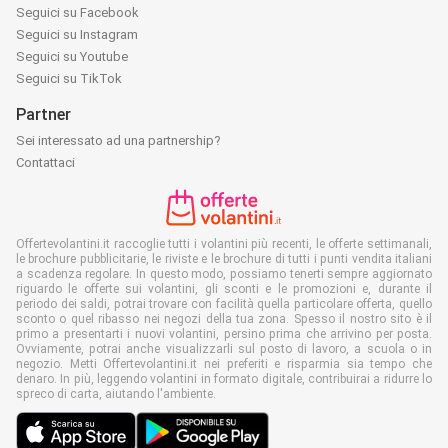
Seguici su Facebook
Seguici su Instagram
Seguici su Youtube
Seguici su TikTok
Partner
Sei interessato ad una partnership?
Contattaci
Offertevolantini.it raccoglie tutti i volantini più recenti, le offerte settimanali,
le brochure pubblicitarie, le riviste e le brochure di tutti i punti vendita italiani
a scadenza regolare. In questo modo, possiamo tenerti sempre aggiornato
riguardo le offerte sui volantini, gli sconti e le promozioni e, durante il
periodo dei saldi, potrai trovare con facilità quella particolare offerta, quello
sconto o quel ribasso nei negozi della tua zona. Spesso il nostro sito è il
primo a presentarti i nuovi volantini, persino prima che arrivino per posta.
Ovviamente, potrai anche visualizzarli sul posto di lavoro, a scuola o in
negozio. Metti Offertevolantini.it nei preferiti e risparmia sia tempo che
denaro. In più, leggendo volantini in formato digitale, contribuirai a ridurre lo
spreco di carta, aiutando l'ambiente.