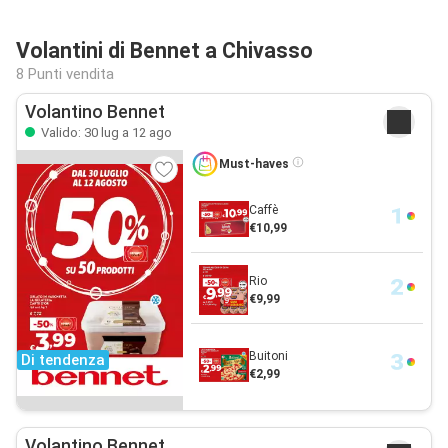
Volantini di Bennet a Chivasso
8 Punti vendita
Volantino Bennet
Valido: 30 lug a 12 ago
Must-haves
Caffè
€10,99
Rio
€9,99
Buitoni
Di tendenza
€2,99
Volantino Bennet