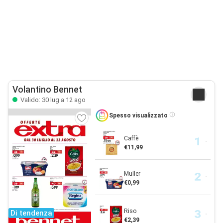
Volantino Bennet
Valido: 30 lug a 12 ago
Spesso visualizzato
Caffè
€11,99
Muller
€0,99
Riso
Di tendenza
€2,39