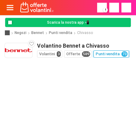
!
Scarica la nostra app 📲
Negozi
Bennet
Punti vendita
Chivasso
Volantino Bennet a Chivasso
Volantini
3
Offerte
589
Punti vendita
73