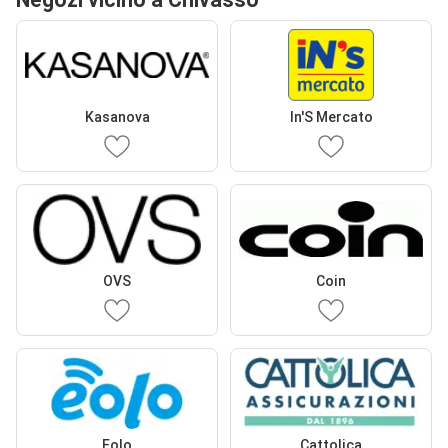
Kasanova
In'S Mercato
OVS
Coin
Eolo
Cattolica