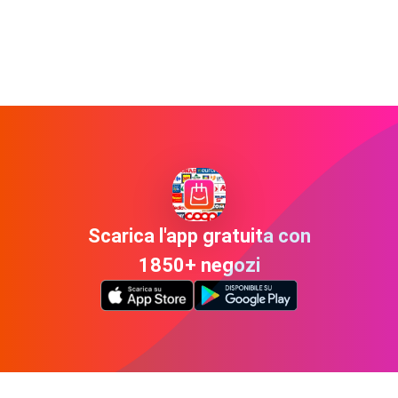
Scarica l'app gratuita con
1850+ negozi