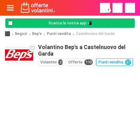
!
Scarica la nostra app 📲
Negozi
Bep's
Punti vendita
Castelnuovo del Garda
Volantino Bep's a Castelnuovo del
Garda
Volantini
2
Offerte
110
Punti vendita
27