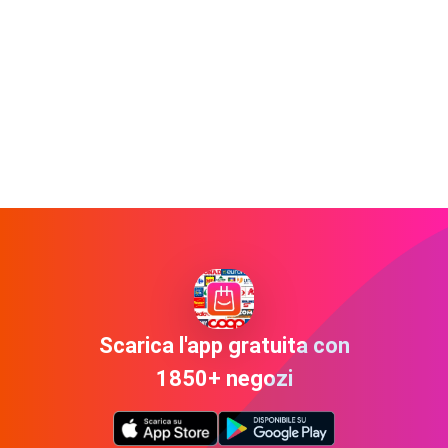
Scarica l'app gratuita con
1850+ negozi