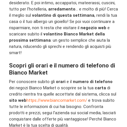
desiderato. E poi intimo, accappatoi, mateerassi, cuscini,
tutto per l’hotelleria,
arredamento
… e molto di più! Cerca
il meglio sul
volantino di questa settimana
, rendi la tua
casa o il tuo albergo un gioiello! Se poi vuoi continuare a
risparmiare, non ti resta che visitare il
negozio web
e
scaricare subito il
volantino Bianco Market della
prossima settimana
: un gesto semplice che aiuta la
natura, riducendo gli sprechi e rendendo gli acquisti più
smart!
Scopri gli orari e il numero di telefono di
Bianco Market
Per conoscere subito gli
orari
e il
numero di telefono
dei negozi Bianco Market o scoprire se la tua
carta
di
credito rientra tra quelle accettate dal sistema, clicca sul
sito web
https://www.biancomarket.com/
e trova subito
tutte le informazioni di cui hai bisogno. Confronta
prodotti e prezzi, segui l’azienda sui social media, lasciati
conquistare dalle offerte più vantaggiose! Perché Bianco
Market è la tua scelta di qualità.