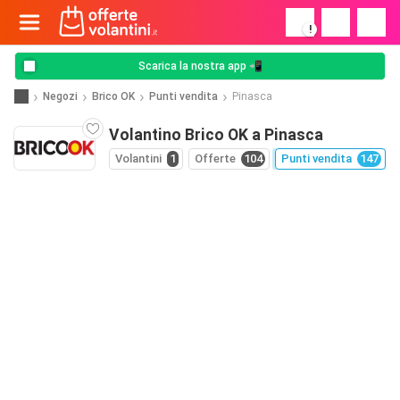
!
Scarica la nostra app 📲
Negozi
Brico OK
Punti vendita
Pinasca
Volantino Brico OK a Pinasca
Volantini
1
Offerte
104
Punti vendita
147