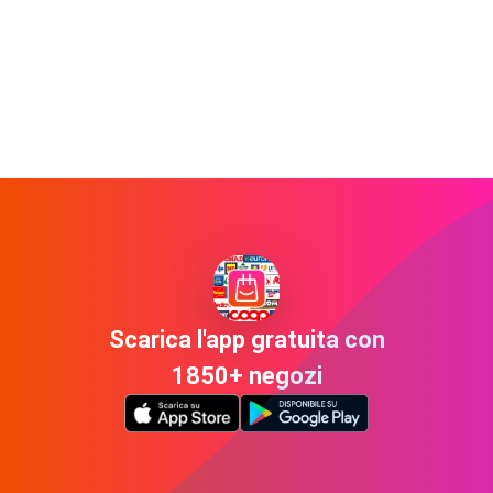
Scarica l'app gratuita con
1850+ negozi