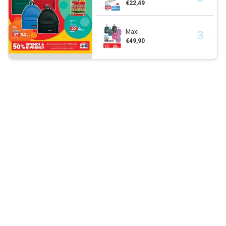
€22,49
Maxi
€49,90