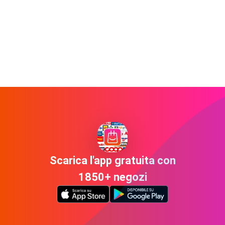
Scarica l'app gratuita con
1850+ negozi