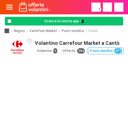
!
Scarica la nostra app 📲
Negozi
Carrefour Market
Punti vendita
Cantù
Volantino Carrefour Market a Cantù
Volantini
5
Offerte
384
Punti vendita
471