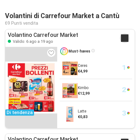
Volantini di Carrefour Market a Cantù
69 Punti vendita
Volantino Carrefour Market
Valido: 6 ago a 19 ago
Must-haves
Ceres
€4,99
Kimbo
€12,99
Latte
Di tendenza
€0,83
Volantino Carrefour Market