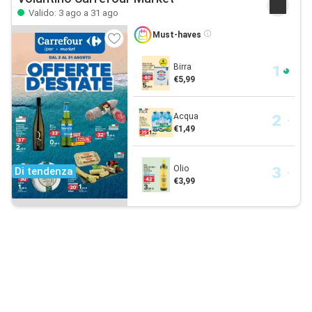
Valido: 3 ago a 31 ago
Must-haves
Birra
€5,99
Acqua
€1,49
Olio
Di tendenza
€3,99