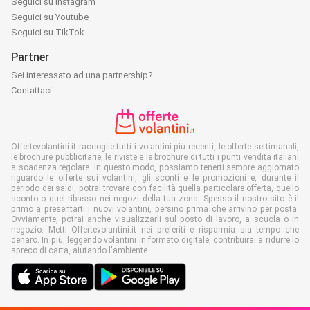
Seguici su Instagram
Seguici su Youtube
Seguici su TikTok
Partner
Sei interessato ad una partnership?
Contattaci
Offertevolantini.it raccoglie tutti i volantini più recenti, le offerte settimanali,
le brochure pubblicitarie, le riviste e le brochure di tutti i punti vendita italiani
a scadenza regolare. In questo modo, possiamo tenerti sempre aggiornato
riguardo le offerte sui volantini, gli sconti e le promozioni e, durante il
periodo dei saldi, potrai trovare con facilità quella particolare offerta, quello
sconto o quel ribasso nei negozi della tua zona. Spesso il nostro sito è il
primo a presentarti i nuovi volantini, persino prima che arrivino per posta.
Ovviamente, potrai anche visualizzarli sul posto di lavoro, a scuola o in
negozio. Metti Offertevolantini.it nei preferiti e risparmia sia tempo che
denaro. In più, leggendo volantini in formato digitale, contribuirai a ridurre lo
spreco di carta, aiutando l'ambiente.