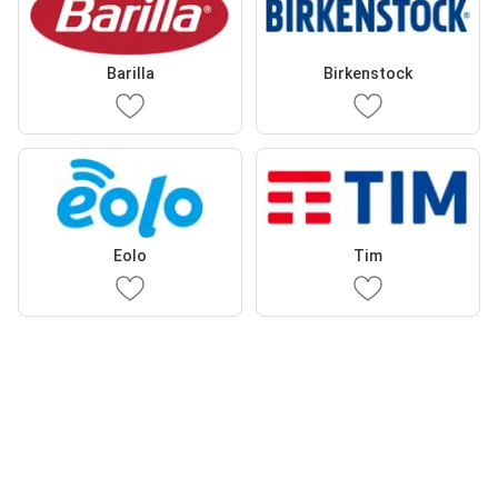
Barilla
Birkenstock
Eolo
Tim