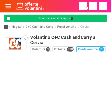
!
Scarica la nostra app 📲
Negozi
C+C Cash and Carry
Punti vendita
Cervia
Volantino C+C Cash and Carry a
Cervia
Volantini
1
Offerte
838
Punti vendita
75