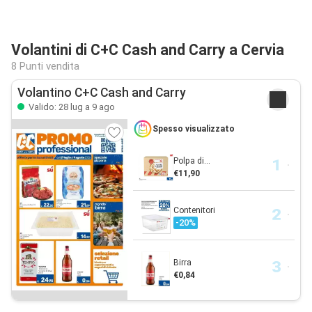
Volantini di C+C Cash and Carry a Cervia
8 Punti vendita
Volantino C+C Cash and Carry
Valido: 28 lug a 9 ago
Spesso visualizzato
Polpa di...
€11,90
Contenitori
-20%
Birra
€0,84