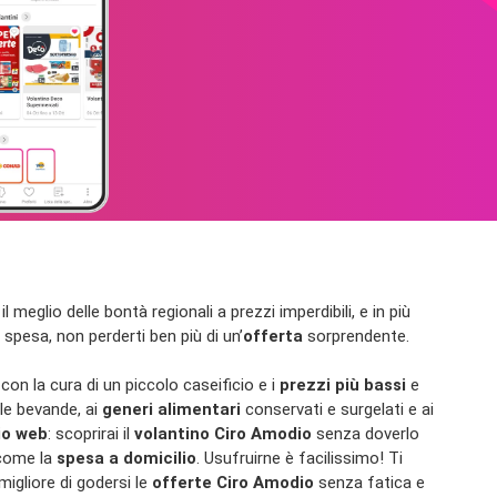
meglio delle bontà regionali a prezzi imperdibili, e in più
 spesa, non perderti ben più di un’
offerta
sorprendente.
con la cura di un piccolo caseificio e i
prezzi più bassi
e
lle bevande, ai
generi alimentari
conservati e surgelati e ai
io web
: scoprirai il
volantino Ciro Amodio
senza doverlo
 come la
spesa a domicilio
. Usufruirne è facilissimo! Ti
migliore di godersi le
offerte Ciro Amodio
senza fatica e