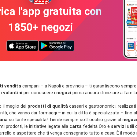
ica l'app gratuita con
1850+ negozi
ti vendita
campani – a Napoli e provincia – ti garantiscono sempre il 
 i
volantini
per conoscere i
negozi
prima ancora di iniziare a fare la
 il meglio dei
prodotti di qualità
caseari e gastronomici, realizzati 
ntà, che vanno dai formaggi – in cui la ditta è specializzata – fino a
mana
su tante specialità! Tienile sempre sott’occhio grazie al
negoz
ti prodotti, le iniziative legate alla
carta
fedeltà Oro e
servizi
utili
carrello e aspettare che ti venga consegnato tutto a casa. È il modo 