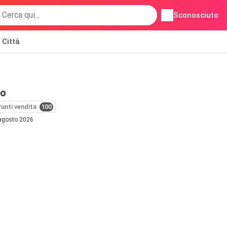
Sconosciuto
Città
io
unti vendita
100
 agosto 2026