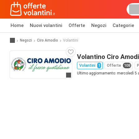
Home
Nuovi volantini
Offerte
Negozi
Categorie
Negozi
Ciro Amodio
Volantini
Volantino Ciro Amod
Volantini
1
Offerte
108
P
Ultimo aggiornamento: mercoledì 5
Vai al sito web